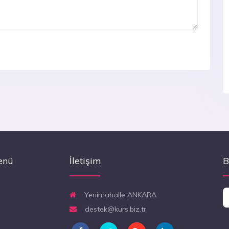
enü
İletişim
B
Yenimahalle ANKARA
destek@kurs.biz.tr