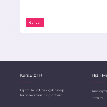
Kurs.Biz.TR
Hızlı M
Eğitim ile ilgili pek çok cevap
Anasayfa
bulabileceğiniz bir platform
İletişim