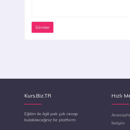
Kurs.Biz.TR
Hızlı M
Eğitim ile ilgili pek çok cevap
Anasayfa
bulabileceğiniz bir platform
İletişim