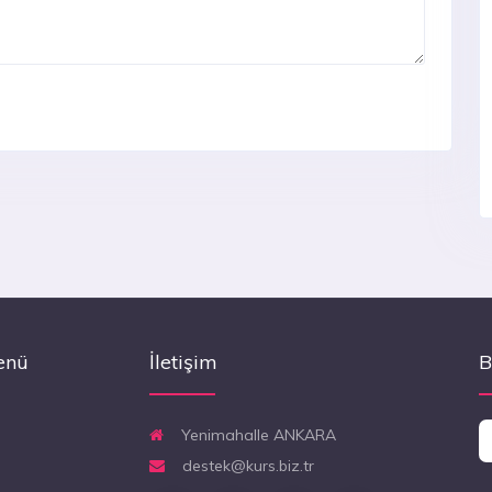
enü
İletişim
B
Yenimahalle ANKARA
destek@kurs.biz.tr