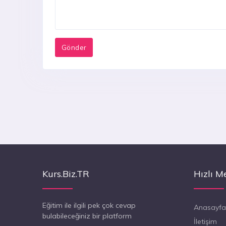
Kurs.Biz.TR
Hızlı M
Eğitim ile ilgili pek çok cevap
Anasayfa
bulabileceğiniz bir platform
İletişim