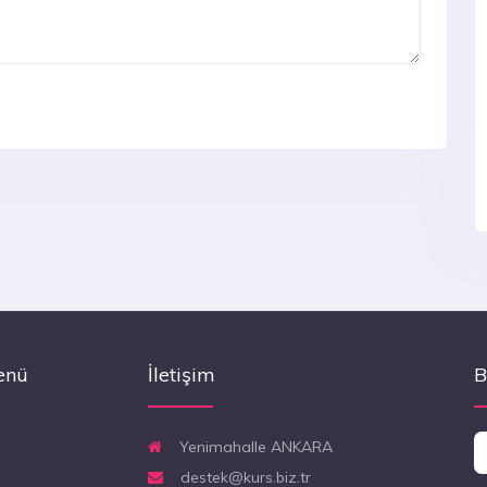
enü
İletişim
B
Yenimahalle ANKARA
destek@kurs.biz.tr