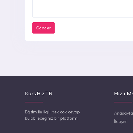
Kurs.Biz.TR
Hızlı M
Eğitim ile ilgili pek çok cevap
Anasayfa
bulabileceğiniz bir platform
İletişim