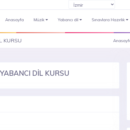
Anasayfa
Müzik
Yabancı dil
Sınavlara Hazırlık
İL KURSU
Anasayf
 YABANCI DİL KURSU