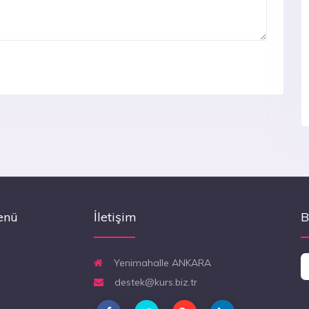
enü
İletişim
B
Yenimahalle ANKARA
destek@kurs.biz.tr