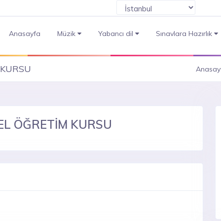
Anasayfa
Müzik
Yabancı dil
Sınavlara Hazırlık
 KURSU
Anasay
ZEL ÖĞRETİM KURSU