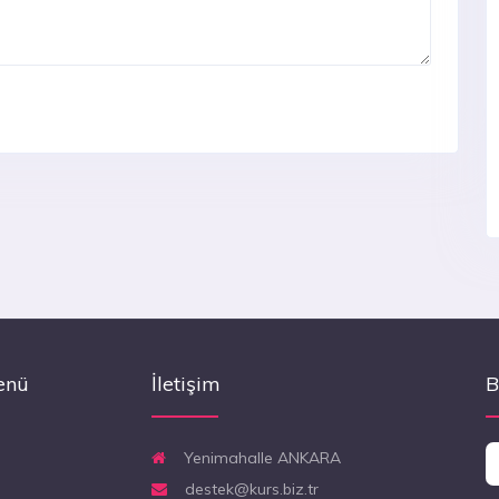
enü
İletişim
B
Yenimahalle ANKARA
destek@kurs.biz.tr