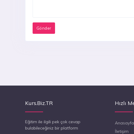
Kurs.Biz.TR
Hızlı M
Eğitim ile ilgili pek çok cevap
Anasayfa
bulabileceğiniz bir platform
İletişim