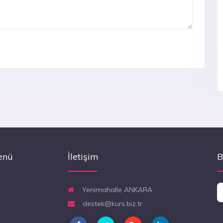
enü
İletişim
B
Yenimahalle ANKARA
destek@kurs.biz.tr