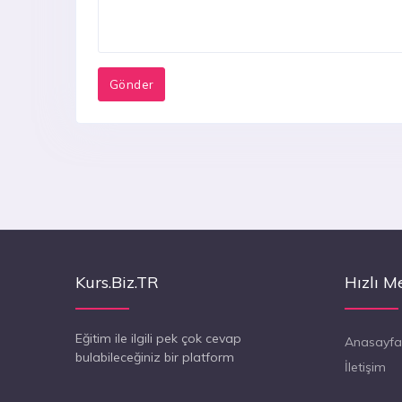
Kurs.Biz.TR
Hızlı M
Eğitim ile ilgili pek çok cevap
Anasayfa
bulabileceğiniz bir platform
İletişim